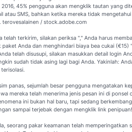
 2016, 45% pengguna akan mengklik tautan yang dit
ail atau SMS, bahkan ketika mereka tidak mengetahui
 terovesalainen / stock.adobe.com
 telah terkirim, silakan periksa "," Anda harus mem
k paket Anda dan menghindari biaya bea cukai (€15) "
da telah disusupi, silakan masukkan detail login And
ngkin sudah tidak asing lagi bagi Anda. Yakinlah: An
terisolasi.
im panas, sejumlah besar pengguna mengatakan ke
wa mereka telah menerima jenis pesan ini di ponsel 
nomena ini bukan hal baru, tapi sedang berkembang, 
jangan sampai terjebak dengan mengklik link penipuan
la, seorang pakar keamanan telah memperingatkan s