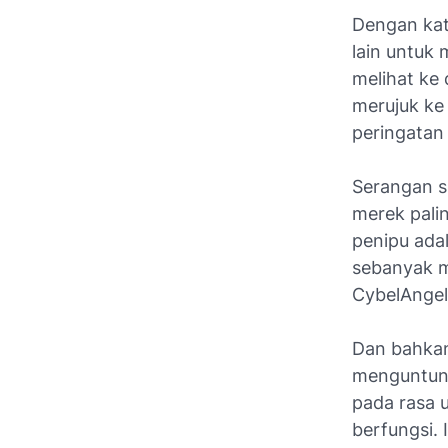
Dengan kata
lain untuk
melihat ke
merujuk ke 
peringatan 
Serangan 
merek palin
penipu ada
sebanyak m
CybelAnge
Dan bahkan 
menguntung
pada rasa 
berfungsi. 