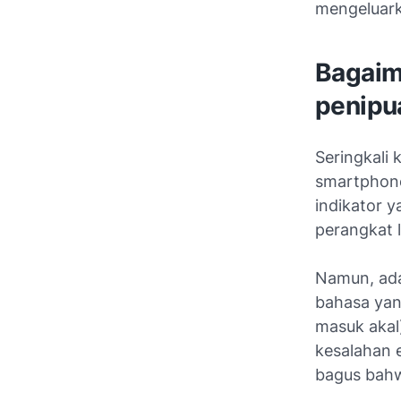
mengeluarka
Bagaim
penipu
Seringkali 
smartphone
indikator y
perangkat 
Namun, ada
bahasa yan
masuk akal
kesalahan 
bagus bahw