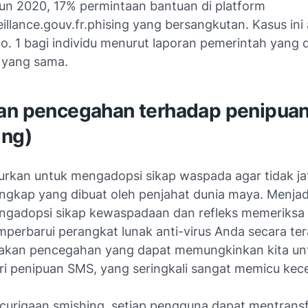
un 2020, 17% permintaan bantuan di platform
llance.gouv.fr.phising yang bersangkutan. Kasus ini
. 1 bagi individu menurut laporan pemerintah yang d
m yang sama.
an pencegahan terhadap penipua
ing)
njurkan untuk mengadopsi sikap waspada agar tidak ja
ngkap yang dibuat oleh penjahat dunia maya. Menjadi
ngadopsi sikap kewaspadaan dan refleks memeriksa 
perbarui perangkat lunak anti-virus Anda secara ter
akan pencegahan yang dapat memungkinkan kita un
i penipuan SMS, yang seringkali sangat memicu ke
ecurigaan smishing, setiap pengguna dapat mentrans