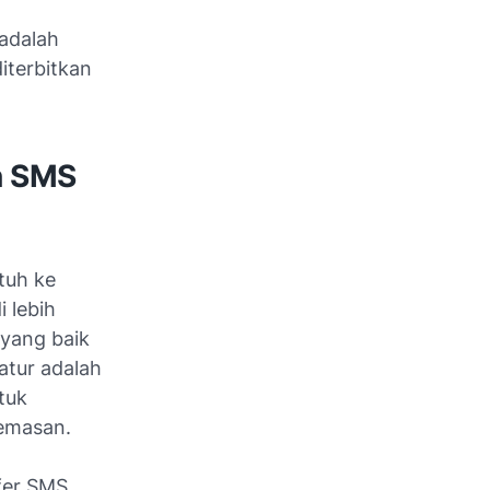
 adalah
iterbitkan
n SMS
tuh ke
 lebih
yang baik
atur adalah
tuk
cemasan.
fer SMS