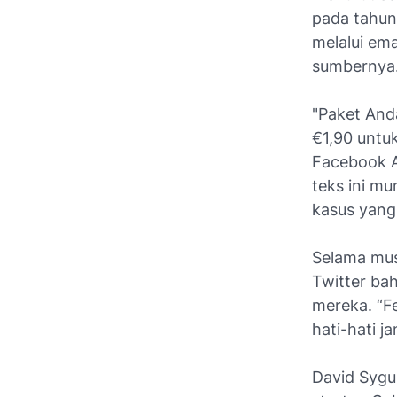
pada tahun
melalui em
sumbernya.
"Paket Anda
€1,90 untu
Facebook An
teks ini mu
kasus yang 
Selama mus
Twitter bah
mereka. “Fe
hati-hati 
David Sygu