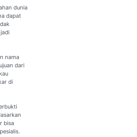
lahan dunia
na dapat
idak
jadi
an nama
ujuan dari
kau
ar di
erbukti
dasarkan
r bisa
esialis.