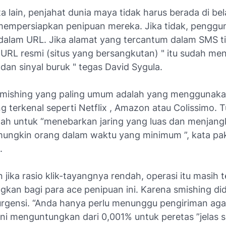
 lain, penjahat dunia maya tidak harus berada di be
 mempersiapkan penipuan mereka. Jika tidak, penggu
 dalam URL. Jika alamat yang tercantum dalam SMS t
URL resmi (situs yang bersangkutan) " itu sudah men
dan sinyal buruk " tegas David Sygula.
smishing yang paling umum adalah yang menggunak
g terkenal seperti Netflix , Amazon atau Colissimo. T
lah untuk “menebarkan jaring yang luas dan menjang
ungkin orang dalam waktu yang minimum ”, kata pak
l.
jika rasio klik-tayangnya rendah, operasi itu masih t
kan bagi para ace penipuan ini. Karena smishing di
urgensi. “Anda hanya perlu menunggu pengiriman aga
Ini menguntungkan dari 0,001% untuk peretas ”jelas sp