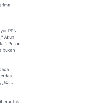
erima
bayar PPN
," Akun
a ". Pesan
da bukan
pada
cerdas
jadi...
!
iberuntuk