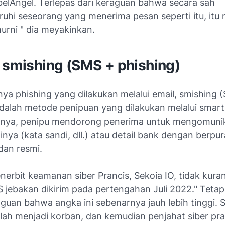
belAngel. Terlepas dari keraguan bahwa secara sah
hi seseorang yang menerima pesan seperti itu, itu
urni " dia meyakinkan.
u smishing (SMS + phishing)
nya phishing yang dilakukan melalui email, smishing 
adalah metode penipuan yang dilakukan melalui smar
tnya, penipu mendorong penerima untuk mengomuni
inya (kata sandi, dll.) atau detail bank dengan berpu
dan resmi.
erbit keamanan siber Prancis, Sekoia IO, tidak kuran
 jebakan dikirim pada pertengahan Juli 2022." Tetap
aguan bahwa angka ini sebenarnya jauh lebih tinggi.
lah menjadi korban, dan kemudian penjahat siber prak