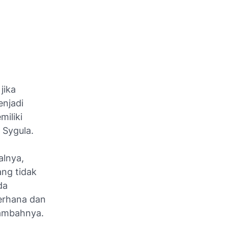
jika
enjadi
miliki
d Sygula.
alnya,
ang tidak
da
erhana dan
 tambahnya.