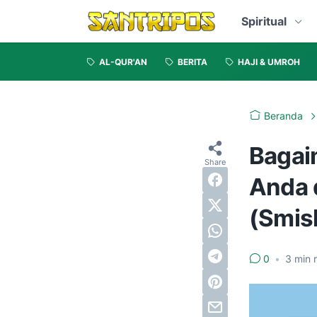
Spiritual
AL-QUR'AN
BERITA
HAJI & UMROH
Beranda
Bagai
Anda 
(Smis
0
•
3
min 