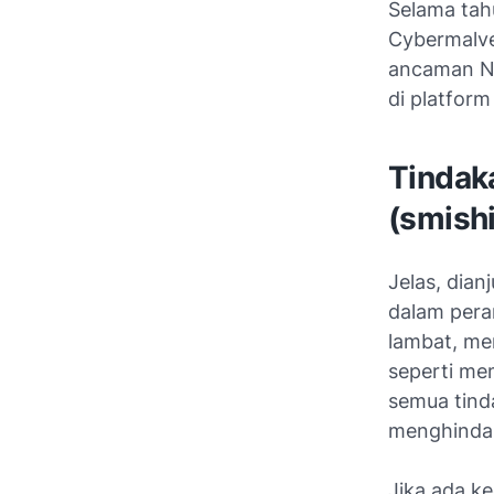
Selama tah
Cybermalvei
ancaman No
di platfor
Tindak
(smish
Jelas, dia
dalam pera
lambat, me
seperti mem
semua tind
menghindar
Jika ada k