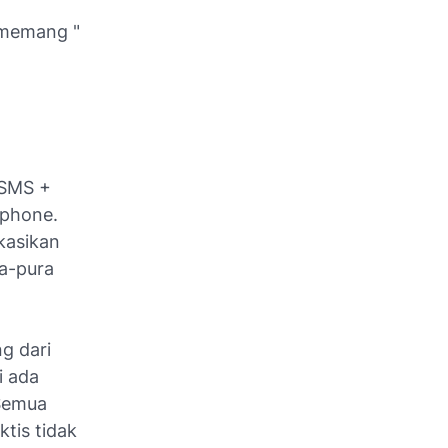
 memang "
(SMS +
tphone.
kasikan
ra-pura
g dari
i ada
 Semua
tis tidak