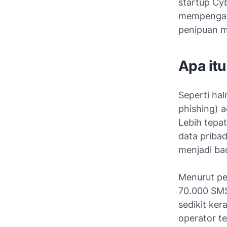
startup Cy
mempengaru
penipuan m
Apa it
Seperti hal
phishing) 
Lebih tepa
data pribad
menjadi ba
Menurut pen
70.000 SMS
sedikit ker
operator te