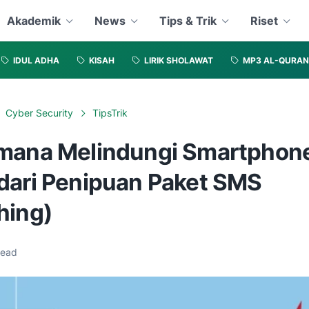
Akademik
News
Tips & Trik
Riset
IDUL ADHA
KISAH
LIRIK SHOLAWAT
MP3 AL-QURAN
Cyber Security
TipsTrik
mana Melindungi Smartphon
dari Penipuan Paket SMS
hing)
read