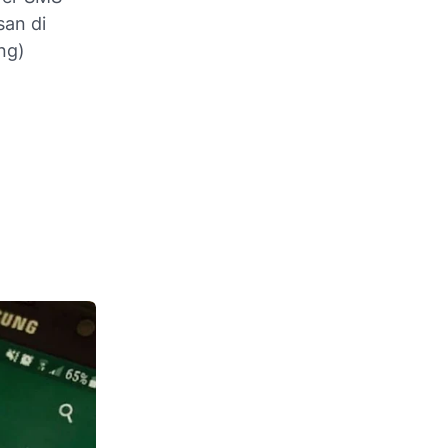
an di
ng)